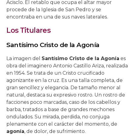
Acisclo. El retablo que ocupa el altar mayor
procede de la Iglesia de San Pedro y se
Salón Rojo
Salas de las Pinturas
Patio de las Rejas
Presentación al Pueblo
Universitaria
La Piedad
La Buena Muerte
La Expiración
C/ San Basilio, 14.
C/ Maese Luis, 9.
C/ Pastora, 2.
Iglesia de Sto. Domingo de Silos
encontraba en una de sus naves laterales.
Patio de los Gatos
Pasión
La Caridad
La Soledad
C/ San Basilio, 22.
C/ Siete Revueltas, 1
C/ Pozanco, 21.
Los Titulares
Patio de los Jardineros
La Sagrada Cena
Los Dolores
C/ San Basilio, 44 (antes 50).
C/ Tinte, 9.
C/ San Juan de Palomares, 11.
Santísimo Cristo de la Agonía
Patio de los Naranjos
Las Angustias
C/ Tafures, 2.
La imagen del
Santísimo Cristo de la Agonía
es
obra del imaginero Antonio Castillo Ariza, realizada
Patio del Archivo
C/ Trueque, 4.
en 1954. Se trata de un Cristo crucificado
agonizante en la cruz. Es una talla completa, de
Patio del Pozo
C/ Zarco, 15.
gran sencillez y elegancia. De tamaño menor al
natural, destaca su expresivo rostro. Un rostro de
facciones poco marcadas, caso de los cabellos y
barba, tratados a base de grandes mechones
ondulados. Su mirada, perdida, no conjuga
plenamente con el carácter del momento, de
agonía
, de dolor, de sufrimiento.