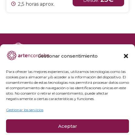
Desde:
2,5 horas aprox.
Gestionar consentimiento
+34 692 356 398
reservas@artencordoba.com
Para ofrecer las mejores experiencias, utilizamos tecnologías como las
cookies para almacenar y/o acceder a la información del dispositivo. El
Agenda cultural
consentimiento de estas tecnologías nos permitirá procesar datos como
Preguntas frecuentes
el comportamiento de navegación o las identificaciones únicas en este
sitio. No consentir o retirar el consentimiento, puede afectar
Grupos privados
negativamente a ciertas características y funciones.
Acceso Profesionales
Gestionar los servicios
Política de privacidad
Aceptar
Política de cookies