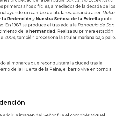
enes propiedad de la parroquia:
Santísimo Ecce-Homo
os primeros años difíciles, a mediados de la década de los
incluyendo un cambio de titulares, pasando a ser:
Dulce
e la Redención
y
Nuestra Señora de la Estrella
junto
. En 1987 se produce el traslado a la
Parroquia de San
cimiento de la
hermandad
. Realiza su primera estación
e 2009, también procesiona la titular mariana bajo palio.
do al monarca que reconquistara la ciudad tras la
io de la Huerta de la Reina, el barrio vive en torno a
edención
ara erigir la imagen del Señor fue el cordobés Miguel