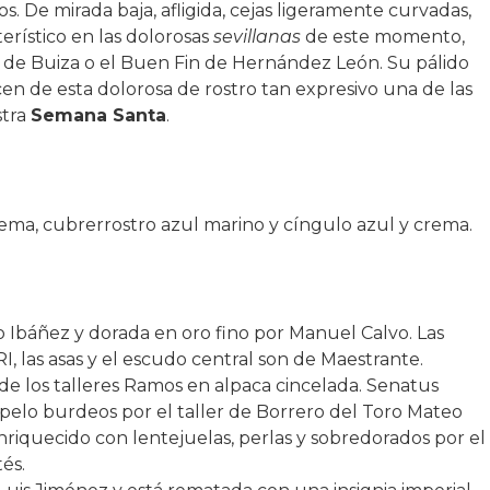
s. De mirada baja, afligida, cejas ligeramente curvadas,
erístico en las dolorosas
sevillanas
de este momento,
 de Buiza o el Buen Fin de Hernández León. Su pálido
acen de esta dolorosa de rostro tan expresivo una de las
stra
Semana Santa
.
ema, cubrerrostro azul marino y cíngulo azul y crema.
o Ibáñez y dorada en oro fino por Manuel Calvo. Las
I, las asas y el escudo central son de Maestrante.
 de los talleres Ramos en alpaca cincelada. Senatus
opelo burdeos por el taller de Borrero del Toro Mateo
nriquecido con lentejuelas, perlas y sobredorados por el
és.