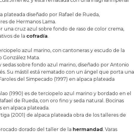
 Luis Jiménez y está rematada con una insignia imperial
a plateada diseñado por Rafael de Rueda,
leres de Hermanos Lama.
 una cruz azul sobre fondo de raso de color crema,
ativos de la
cofradía
.
rciopelo azul marino, con cantoneras y escudo de la
co González Mata.
y sedas sobre fondo azul marino, diseñado por Antonio
és. Su mástil está rematado con un ángel que porta una
. Faroles del Simpecado (1997) en alpaca plateada
lao (1990) es de terciopelo azul marino y bordado en el
afael de Rueda, con oro fino y seda natural. Bocinas
s en alpaca plateada.
rtiga (2001) de alpaca plateada obra de los talleres de
brocado dorado del taller de la
hermandad
. Varas