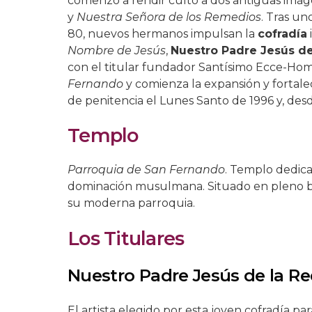
comenzó a rendir culto a dos antiguas imág
y
Nuestra Señora de los Remedios
. Tras un
80, nuevos hermanos impulsan la
cofradía
Nombre de Jesús
,
Nuestro Padre Jesús d
con el titular fundador Santísimo Ecce-Homo
Fernando
y comienza la expansión y fortale
de penitencia el Lunes Santo de 1996 y, desd
Templo
Parroquia de San Fernando
. Templo dedica
dominación musulmana. Situado en pleno barr
su moderna parroquia.
Los Titulares
Nuestro Padre Jesús de la R
El artista elegido por esta joven cofradía p