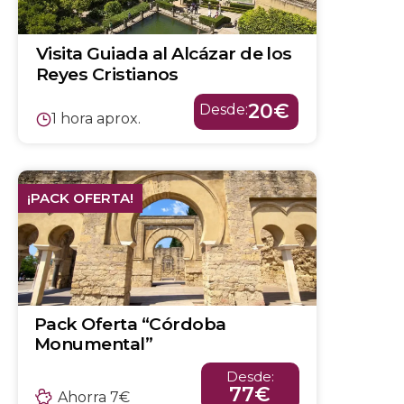
Visita Guiada al Alcázar de los
Reyes Cristianos
20€
Desde:
1 hora aprox.
¡PACK OFERTA!
Pack Oferta “Córdoba
Monumental”
Desde:
77€
Ahorra 7€