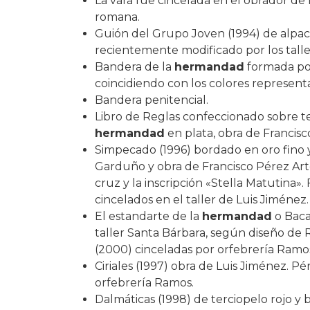
La vara fue cincelada en el obrador de
romana.
Guión del Grupo Joven (1994) de alpac
recientemente modificado por los tal
Bandera de la
hermandad
formada por
coincidiendo con los colores represent
Bandera penitencial.
Libro de Reglas confeccionado sobre te
hermandad
en plata, obra de Francis
Simpecado (1996) bordado en oro fino 
Garduño y obra de Francisco Pérez Art
cruz y la inscripción «Stella Matutina»
cincelados en el taller de Luis Jiménez.
El estandarte de la
hermandad
o Baca
taller Santa Bárbara, según diseño de R
(2000) cinceladas por orfebrería Ramo
Ciriales (1997) obra de Luis Jiménez. Pé
orfebrería Ramos.
Dalmáticas (1998) de terciopelo rojo y 