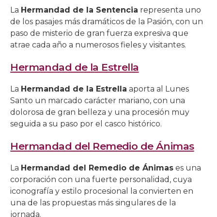
La
Hermandad de la Sentencia
representa uno
Salón Rojo
Salas de las Pinturas
Patio de las Rejas
Presentación al Pueblo
Universitaria
La Piedad
La Buena Muerte
La Expiración
C/ San Basilio, 14.
C/ Maese Luis, 9.
C/ Pastora, 2.
de los pasajes más dramáticos de la Pasión, con un
Iglesia de Sto. Domingo de Silos
paso de misterio de gran fuerza expresiva que
Patio de los Gatos
Pasión
La Caridad
La Soledad
C/ San Basilio, 22.
C/ Siete Revueltas, 1
C/ Pozanco, 21.
atrae cada año a numerosos fieles y visitantes.
Patio de los Jardineros
La Sagrada Cena
Los Dolores
C/ San Basilio, 44 (antes 50).
C/ Tinte, 9.
C/ San Juan de Palomares, 11.
Hermandad de la Estrella
Patio de los Naranjos
Las Angustias
C/ Tafures, 2.
La
Hermandad de la Estrella
aporta al Lunes
Santo un marcado carácter mariano, con una
Patio del Archivo
C/ Trueque, 4.
dolorosa de gran belleza y una procesión muy
seguida a su paso por el casco histórico.
Patio del Pozo
C/ Zarco, 15.
Hermandad del Remedio de Ánimas
La
Hermandad del Remedio de Ánimas
es una
corporación con una fuerte personalidad, cuya
iconografía y estilo procesional la convierten en
una de las propuestas más singulares de la
jornada.