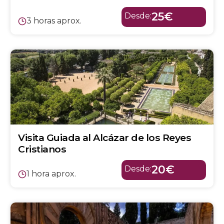
25€
Desde:
3 horas aprox.
Visita Guiada al Alcázar de los Reyes
Cristianos
20€
Desde:
1 hora aprox.