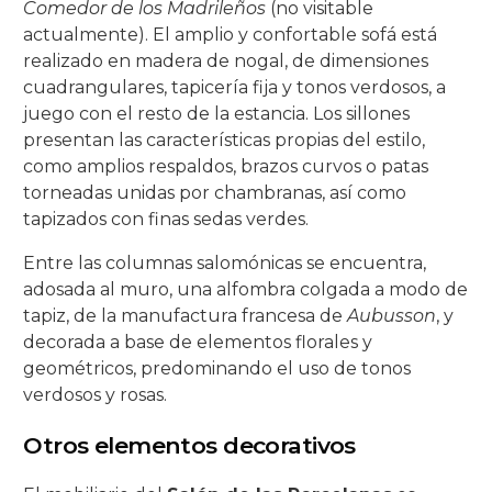
Comedor de los Madrileños
(no visitable
actualmente). El amplio y confortable sofá está
Salón Rojo
Salas de las Pinturas
Patio de las Rejas
Presentación al Pueblo
Universitaria
La Piedad
La Buena Muerte
La Expiración
C/ San Basilio, 14.
C/ Maese Luis, 9.
C/ Pastora, 2.
Iglesia de Sto. Domingo de Silos
realizado en madera de nogal, de dimensiones
cuadrangulares, tapicería fija y tonos verdosos, a
Patio de los Gatos
Pasión
La Caridad
La Soledad
C/ San Basilio, 22.
C/ Siete Revueltas, 1
C/ Pozanco, 21.
juego con el resto de la estancia. Los sillones
presentan las características propias del estilo,
Patio de los Jardineros
La Sagrada Cena
Los Dolores
C/ San Basilio, 44 (antes 50).
C/ Tinte, 9.
C/ San Juan de Palomares, 11.
como amplios respaldos, brazos curvos o patas
torneadas unidas por chambranas, así como
Patio de los Naranjos
Las Angustias
C/ Tafures, 2.
tapizados con finas sedas verdes.
Patio del Archivo
C/ Trueque, 4.
Entre las columnas salomónicas se encuentra,
adosada al muro, una alfombra colgada a modo de
Patio del Pozo
C/ Zarco, 15.
tapiz, de la manufactura francesa de
Aubusson
, y
decorada a base de elementos florales y
geométricos, predominando el uso de tonos
verdosos y rosas.
Otros elementos decorativos