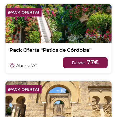
¡PACK OFERTA!
Pack Oferta “Patios de Córdoba”
77€
Desde:
Ahorra 7€
¡PACK OFERTA!