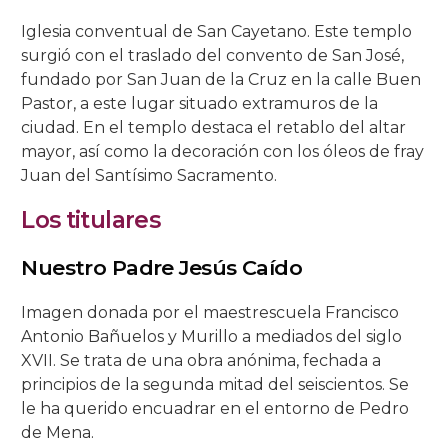
Iglesia conventual de San Cayetano. Este templo
Salón Rojo
Salas de las Pinturas
Patio de las Rejas
Presentación al Pueblo
Universitaria
La Piedad
La Buena Muerte
La Expiración
C/ San Basilio, 14.
C/ Maese Luis, 9.
C/ Pastora, 2.
Iglesia de Sto. Domingo de Silos
surgió con el traslado del convento de San José,
fundado por San Juan de la Cruz en la calle Buen
Patio de los Gatos
Pasión
La Caridad
La Soledad
C/ San Basilio, 22.
C/ Siete Revueltas, 1
C/ Pozanco, 21.
Pastor, a este lugar situado extramuros de la
ciudad. En el templo destaca el retablo del altar
Patio de los Jardineros
La Sagrada Cena
Los Dolores
C/ San Basilio, 44 (antes 50).
C/ Tinte, 9.
C/ San Juan de Palomares, 11.
mayor, así como la decoración con los óleos de fray
Juan del Santísimo Sacramento.
Patio de los Naranjos
Las Angustias
C/ Tafures, 2.
Los titulares
Patio del Archivo
C/ Trueque, 4.
Nuestro Padre Jesús Caído
Patio del Pozo
C/ Zarco, 15.
Imagen donada por el maestrescuela Francisco
Antonio Bañuelos y Murillo a mediados del siglo
XVII. Se trata de una obra anónima, fechada a
principios de la segunda mitad del seiscientos. Se
le ha querido encuadrar en el entorno de Pedro
de Mena.