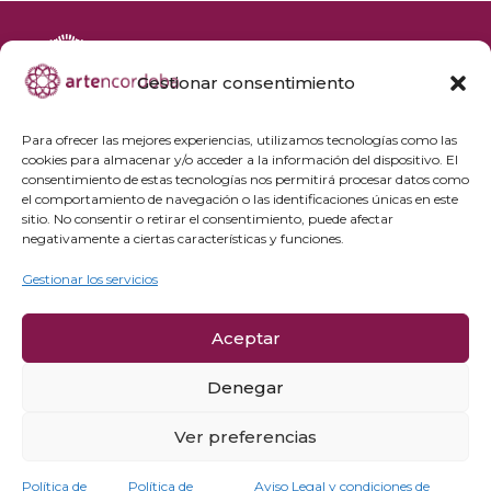
Gestionar consentimiento
+34 692 356 398
reservas@artencordoba.com
Para ofrecer las mejores experiencias, utilizamos tecnologías como las
cookies para almacenar y/o acceder a la información del dispositivo. El
Agenda cultural
consentimiento de estas tecnologías nos permitirá procesar datos como
Preguntas frecuentes
el comportamiento de navegación o las identificaciones únicas en este
sitio. No consentir o retirar el consentimiento, puede afectar
Grupos privados
negativamente a ciertas características y funciones.
Acceso Profesionales
Gestionar los servicios
Política de privacidad
Aceptar
Política de cookies
Aviso Legal y condiciones de compra
Denegar
Política de cancelación
Ver preferencias
Política de
Política de
Aviso Legal y condiciones de