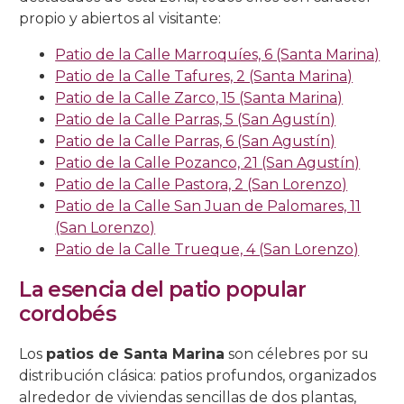
propio y abiertos al visitante:
Salón Rojo
Salas de las Pinturas
Patio de las Rejas
Presentación al Pueblo
Universitaria
La Piedad
La Buena Muerte
La Expiración
C/ San Basilio, 14.
C/ Maese Luis, 9.
C/ Pastora, 2.
Iglesia de Sto. Domingo de Silos
Patio de la Calle Marroquíes, 6 (Santa Marina)
Patio de la Calle Tafures, 2 (Santa Marina)
Patio de los Gatos
Pasión
La Caridad
La Soledad
C/ San Basilio, 22.
C/ Siete Revueltas, 1
C/ Pozanco, 21.
Patio de la Calle Zarco, 15 (Santa Marina)
Patio de la Calle Parras, 5 (San Agustín)
Patio de los Jardineros
La Sagrada Cena
Los Dolores
C/ San Basilio, 44 (antes 50).
C/ Tinte, 9.
C/ San Juan de Palomares, 11.
Patio de la Calle Parras, 6 (San Agustín)
Patio de los Naranjos
Las Angustias
C/ Tafures, 2.
Patio de la Calle Pozanco, 21 (San Agustín)
Patio de la Calle Pastora, 2 (San Lorenzo)
Patio del Archivo
C/ Trueque, 4.
Patio de la Calle San Juan de Palomares, 11
(San Lorenzo)
Patio del Pozo
C/ Zarco, 15.
Patio de la Calle Trueque, 4 (San Lorenzo)
La esencia del patio popular
cordobés
Los
patios de Santa Marina
son célebres por su
distribución clásica: patios profundos, organizados
alrededor de viviendas sencillas de dos plantas,