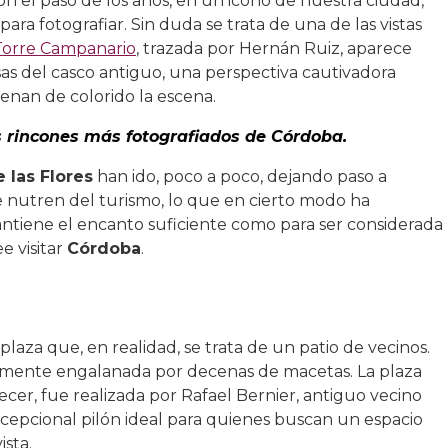
on el paso de los años, en un icono de nuestra ciudad,
para fotografiar. Sin duda se trata de una de las vistas
Torre Campanario
, trazada por Hernán Ruiz, aparece
sas del casco antiguo, una perspectiva cautivadora
enan de colorido la escena.
os rincones más fotografiados de Córdoba.
e las Flores
han ido, poco a poco, dejando paso a
e nutren del turismo, lo que en cierto modo ha
antiene el encanto suficiente como para ser considerada
e visitar
Córdoba
.
aza que, en realidad, se trata de un patio de vecinos.
ctamente engalanada por decenas de macetas. La plaza
er, fue realizada por Rafael Bernier, antiguo vecino
cepcional pilón ideal para quienes buscan un espacio
sta.