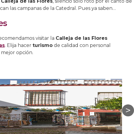
a
Calleja de las Flores
, silencio solo roto por el canto de
pican las campanas de la Catedral. Pues ya saben…
res
 recomendamos visitar la
Calleja de las Flores
as
. Elija hacer
turismo
de calidad con personal
 mejor opción.