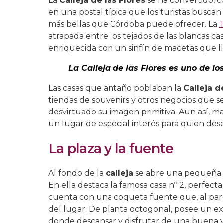
La
Calleja de las Flores
se ha convertido, c
en una postal típica que los turistas buscan 
más bellas que Córdoba puede ofrecer. La
atrapada entre los tejados de las blancas ca
enriquecida con un sinfín de macetas que ll
La Calleja de las Flores es uno de l
Las casas que antaño poblaban la
Calleja d
tiendas de souvenirs y otros negocios que s
desvirtuado su imagen primitiva. Aun así, m
un lugar de especial interés para quien dese
La plaza y la fuente
Al fondo de la
calleja
se abre una pequeña pl
En ella destaca la famosa casa nº 2, perfe
cuenta con una coqueta fuente que, al parec
del lugar. De planta octogonal, posee un ex
donde descansar y disfrutar de una buena vi