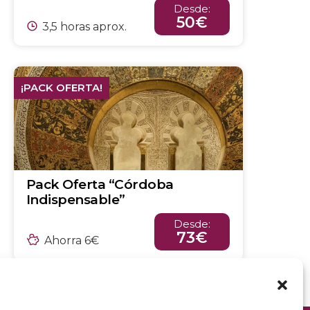
Desde:
50€
3,5 horas aprox.
¡PACK OFERTA!
Pack Oferta “Córdoba
Indispensable”
Desde:
73€
Ahorra 6€