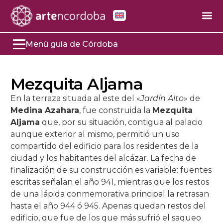
Menú guía de Córdoba
+
Monumentos Destacados
Mezquita Aljama
+
+
Mezquita-Catedral
Otros Monumentos
En la terraza situada al este del «
Jardín Alto
» de
+
+
Catedral
+
Medina Azahara
, fue construida la
Mezquita
Medina Azahara
Puente Romano
Lugares de interés
Aljama
que, por su situación, contigua al palacio
+
Capilla de Sta. Teresa y Tesoro
+
Mezquita
Córdoba en el Siglo X
+
Alcázar de los Reyes Cristianos
Torre de la Calahorra
La Judería
Las plazas
aunque exterior al mismo, permitió un uso
compartido del edificio para los residentes de la
Capilla del Sagrario
La Época Emiral en Córdoba
+
La Torre-Campanario
Historiografía
Historia del Alcázar
+
Sinagoga
Puerta del Puente
Zoco Municipal
Plaza de las Tendillas
Museos
ciudad y los habitantes del alcázar. La fecha de
finalización de su construcción es variable: fuentes
+
+
La Capilla Real
La Época Califal en Córdoba
+
Puertas
El Centro de Interpretación
Edificio del Alcázar
El Edificio
+
Palacio de los Marqueses de Viana
Triunfo de San Rafael
Alcázar Viejo
Plaza de Capuchinos
Museo Julio Romero de Torres
Fiestas y tradiciones
escritas señalan el año 941, mientras que los restos
de una lápida conmemorativa principal la retrasan
+
+
La Primitiva Capilla Mayor
Primitiva Mezquita
El Postigo de la Leche
Baños Reales Mudéjares
+
+
Crucero Catedral
Sector Oficial
Los Jardines del Alcázar
Lugar de culto y reunión
Los Propietarios del Palacio de Viana
Iglesias Fernandinas
Hospital de S. Sebastián
Casa del Indiano
Jardines de la Merced
Museo Arqueológico
Semana Santa Córdoba
hasta el año 944 ó 945. Apenas quedan restos del
edificio, que fue de los que más sufrió el saqueo
+
+
Patio de los Naranjos
Obras de Abderramán III
La Puerta de las Palmas
El Altar Mayor
La Puerta Norte
Patio Morisco
+
+
Basílica de S. Vicente Mártir
Sector Privado
Horarios e información
Las Inscripciones
Salones
Iglesia de S. Francisco y S. Eulogio
Los Comienzos
Córdoba Romana
Capilla de S. Bartolomé
Calleja de las Flores
Plaza de la Corredera
Baños Califales
Patios de Córdoba