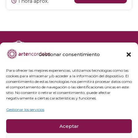
1 hora aprox.
Gestionar consentimiento
+34 692 356 398
reservas@artencordoba.com
Para ofrecer las mejores experiencias, utilizamos tecnologías como las
cookies para almacenar y/o acceder a la información del dispositivo. El
Agenda cultural
consentimiento de estas tecnologías nos permitirá procesar datos como
Preguntas frecuentes
el comportamiento de navegación o las identificaciones únicas en este
sitio. No consentir o retirar el consentimiento, puede afectar
Grupos privados
negativamente a ciertas características y funciones.
Acceso Profesionales
Gestionar los servicios
Política de privacidad
Aceptar
Política de cookies
Aviso Legal y condiciones de compra