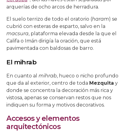
arquerías de ocho arcos de herradura.
Salón Rojo
Salas de las Pinturas
Patio de las Rejas
Presentación al Pueblo
Universitaria
La Piedad
La Buena Muerte
La Expiración
C/ San Basilio, 14.
C/ Maese Luis, 9.
C/ Pastora, 2.
Iglesia de Sto. Domingo de Silos
El suelo terrizo de todo el oratorio (
haram
) se
cubrió con esteras de esparto, salvo en la
Patio de los Gatos
Pasión
La Caridad
La Soledad
C/ San Basilio, 22.
C/ Siete Revueltas, 1
C/ Pozanco, 21.
macsura
, plataforma elevada desde la que el
Patio de los Jardineros
La Sagrada Cena
Los Dolores
C/ San Basilio, 44 (antes 50).
C/ Tinte, 9.
C/ San Juan de Palomares, 11.
Califa o Imán dirigía la oración, que está
pavimentada con baldosas de barro.
Patio de los Naranjos
Las Angustias
C/ Tafures, 2.
El mihrab
Patio del Archivo
C/ Trueque, 4.
En cuanto al
mihrab
, hueco o nicho profundo
Patio del Pozo
C/ Zarco, 15.
que da al exterior, centro de toda
Mezquita
y
donde se concentra la decoración más rica y
vistosa, apenas se conservan restos que nos
indiquen su forma y motivos decorativos.
Accesos y elementos
arquitectónicos