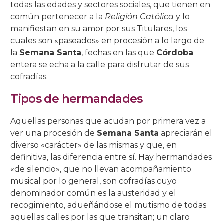
todas las edades y sectores sociales, que tienen en
común pertenecer a la
Religión Católica
y lo
Salón Rojo
Salas de las Pinturas
Patio de las Rejas
Presentación al Pueblo
Universitaria
La Piedad
La Buena Muerte
La Expiración
C/ San Basilio, 14.
C/ Maese Luis, 9.
C/ Pastora, 2.
Iglesia de Sto. Domingo de Silos
manifiestan en su amor por sus Titulares, los
cuales son «paseados» en procesión a lo largo de
Patio de los Gatos
Pasión
La Caridad
La Soledad
C/ San Basilio, 22.
C/ Siete Revueltas, 1
C/ Pozanco, 21.
la
Semana Santa
, fechas en las que
Córdoba
entera se echa a la calle para disfrutar de sus
Patio de los Jardineros
La Sagrada Cena
Los Dolores
C/ San Basilio, 44 (antes 50).
C/ Tinte, 9.
C/ San Juan de Palomares, 11.
cofradías.
Patio de los Naranjos
Las Angustias
C/ Tafures, 2.
Tipos de hermandades
Patio del Archivo
C/ Trueque, 4.
Aquellas personas que acudan por primera vez a
ver una procesión de
Semana Santa
apreciarán el
Patio del Pozo
C/ Zarco, 15.
diverso «carácter» de las mismas y que, en
definitiva, las diferencia entre sí. Hay hermandades
«de silencio», que no llevan acompañamiento
musical por lo general, son cofradías cuyo
denominador común es la austeridad y el
recogimiento, adueñándose el mutismo de todas
aquellas calles por las que transitan; un claro