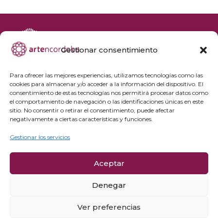
Gestionar consentimiento
+34 692 356 398
reservas@artencordoba.com
Para ofrecer las mejores experiencias, utilizamos tecnologías como las
cookies para almacenar y/o acceder a la información del dispositivo. El
Agenda cultural
consentimiento de estas tecnologías nos permitirá procesar datos como
Preguntas frecuentes
el comportamiento de navegación o las identificaciones únicas en este
sitio. No consentir o retirar el consentimiento, puede afectar
Grupos privados
negativamente a ciertas características y funciones.
Acceso Profesionales
Gestionar los servicios
Política de privacidad
Aceptar
Política de cookies
Aviso Legal y condiciones de compra
Denegar
Política de cancelación
Ver preferencias