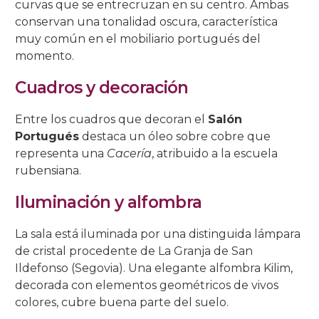
curvas que se entrecruzan en su centro. Ambas
conservan una tonalidad oscura, característica
Salón Rojo
Salas de las Pinturas
Patio de las Rejas
Presentación al Pueblo
Universitaria
La Piedad
La Buena Muerte
La Expiración
C/ San Basilio, 14.
C/ Maese Luis, 9.
C/ Pastora, 2.
Iglesia de Sto. Domingo de Silos
muy común en el mobiliario portugués del
momento.
Patio de los Gatos
Pasión
La Caridad
La Soledad
C/ San Basilio, 22.
C/ Siete Revueltas, 1
C/ Pozanco, 21.
Cuadros y decoración
Patio de los Jardineros
La Sagrada Cena
Los Dolores
C/ San Basilio, 44 (antes 50).
C/ Tinte, 9.
C/ San Juan de Palomares, 11.
Entre los cuadros que decoran el
Salón
Patio de los Naranjos
Las Angustias
C/ Tafures, 2.
Portugués
destaca un óleo sobre cobre que
representa una
Cacería
, atribuido a la escuela
Patio del Archivo
C/ Trueque, 4.
rubensiana.
Patio del Pozo
C/ Zarco, 15.
Iluminación y alfombra
La sala está iluminada por una distinguida lámpara
de cristal procedente de La Granja de San
Ildefonso (Segovia). Una elegante alfombra Kilim,
decorada con elementos geométricos de vivos
colores, cubre buena parte del suelo.